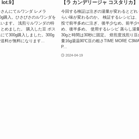
lot.9】
【ラ カンデリージャ コスタリカ】
さんにてルワンダ レメラ
今回する検証は注ぎの湯量が変わるとどれ
9を300g購入。ひさびさのルワンダを
らい味が変わるのか。 検証するレシピは、
います。 浅煎りルワンダの特
投で前半多めに注ぎ、後半少なめ。前半少
とめました。 購入した豆 ポス
め、後半多め。 使用するレシピ 蒸らし湯
て300g購入しました。300g
30gと時間は30秒に固定。 焙煎度浅煎り豆
送料が無料になります...
量16g湯温90℃豆の粗さTIME MORE C3M
P...
2024-04-19