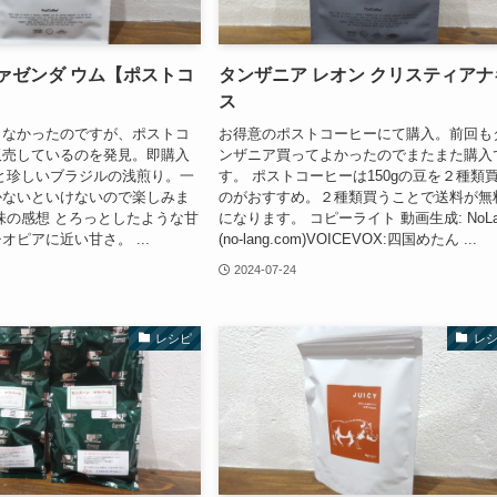
ァゼンダ ウム【ポストコ
タンザニア レオン クリスティアナ
ス
となかったのですが、ポストコ
お得意のポストコーヒーにて購入。前回も
販売しているのを発見。即購入
ンザニア買ってよかったのでまたまた購入
と珍しいブラジルの浅煎り。一
す。 ポストコーヒーは150gの豆を２種類
かないといけないので楽しみま
のがおすすめ。２種類買うことで送料が無
味の感想 とろっとしたような甘
になります。 コピーライト 動画生成: NoLa
オピアに近い甘さ。 ...
(no-lang.com)VOICEVOX:四国めたん ...
2024-07-24
レシピ
レ