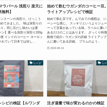
マラパール 浅煎り 楽天に
始めて飲むウガンダのコーヒー豆
料無料】
ライトアップレシピで検証
モンスーンの浅煎り。けっこう
始めて飲む豆です。んでみての感想は、ジ
めてみました。 味は深煎りの
ーシーな感じ。 スッキリというよりジュ
あり。同じ豆だし味わいは濃
ーって言葉があっている味。ラベルに書い
ーン】選べる浅煎り深煎り200g
あるだけのことはあります。 ざっくり特
便 インドのコーヒー ヨーロッ
動画で紹介↓ ウガンダの詳細 ライトアップ
されていて日本では珍し...
んに書いてある詳細。 プラムのよう...
2024-06-14
レシピ
レ
レシピの検証【ルワンダ
注ぎ湯量で味が変わるのかの検証