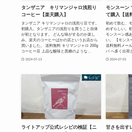
タンザニア キリマンジャロ浅煎り
モンスーン 
コーヒー【楽天購入】
て購入【送
タンザニア キリマンジャロの浅煎り豆です。
初めて飲む、
初購入。タンザニアの浅煎りを買うこと自体
めずらしい。初
が初となります。 どんな味がするのか楽し
モンスーン感
み。楽天のコーヒーばかの店というお店から
い。 【モンス
買いました。 送料無料 キリマンジャロ 200g
送料無料メール
コーヒー豆 上品な酸味と黒糖のような...
パ へ多く出荷
2024-07-13
2024-07-03
レシピ
ライトアップ公式レシピの検証【ニ
甘さを出す