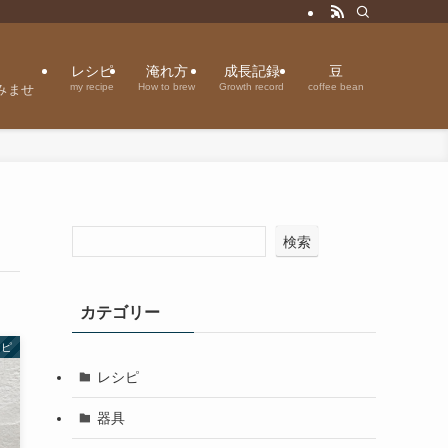
レシピ
淹れ方
成長記録
豆
my recipe
How to brew
Growth record
coffee bean
みませ
検索
カテゴリー
シピ
レシピ
器具