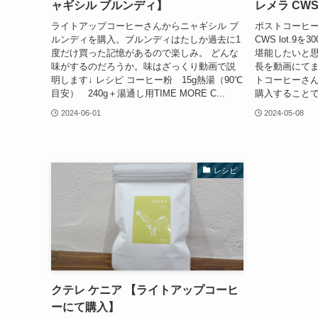
ャギシル ブルンディ】
レメラ CWS 
ライトアップコーヒーさんからニャギシル ブ
ポストコーヒー
ルンディを購入。ブルンディはたしか過去に1
CWS lot.
度だけ買った記憶があるので楽しみ。 どんな
堪能したいと思
味がするのだろうか。味はざっくり動画で説
長を動画にてま
明します↓ レシピ コーヒー粉 15g熱湯（90℃
トコーヒーさんに
目安） 240g＋湯通し用TIME MORE C...
購入することで
2024-06-01
2024-05-08
レシピ
クテレ ケニア 【ライトアップコーヒ
ーにて購入】