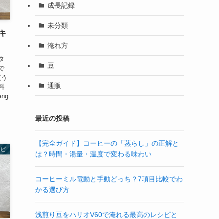
成長記録
未分類
キ
淹れ方
タ
豆
で
買う
通販
料
ng
最近の投稿
【完全ガイド】コーヒーの「蒸らし」の正解と
シピ
は？時間・湯量・温度で変わる味わい
コーヒーミル電動と手動どっち？7項目比較でわ
かる選び方
浅煎り豆をハリオV60で淹れる最高のレシピと