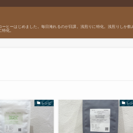
コーヒーはじめました。毎日淹れるのが日課。浅煎りに特化。浅煎りしか飲
に特化。
レシピ
レ