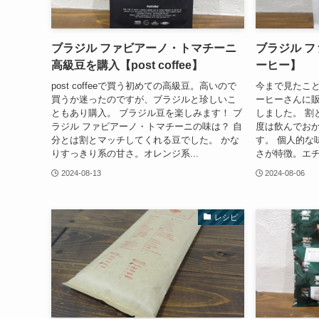
ブラジル ファビアーノ・トマチーニ
ブラジル フ
高級豆を購入【post coffee】
ーヒー】
post coffeeで買う初めての高級豆。高いので
今まで見たこ
買うか迷ったのですが、ブラジルと珍しいこ
ーヒーさんに
ともあり購入。 ブラジル豆を楽しみます！ ブ
しました。 割
ラジル ファビアーノ・トマチーニの味は？ 自
度は飲んでお
分とは割とマッチしてくれる豆でした。 かな
す。 個人的な
りすっきり系の甘さ。オレンジ系...
さが特徴。エチ
2024-08-13
2024-08-06
レシピ