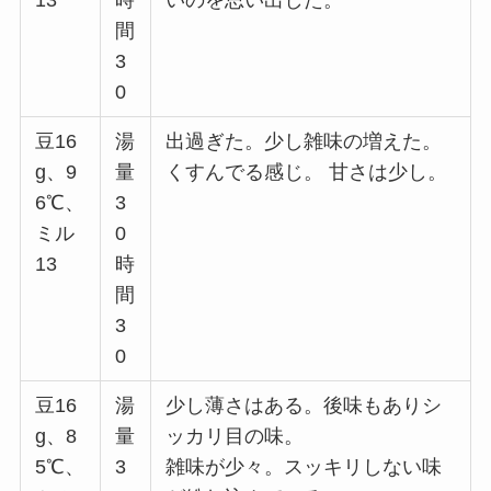
13
時
いのを思い出した。
間
3
0
豆16
湯
出過ぎた。少し雑味の増えた。
g、9
量
くすんでる感じ。 甘さは少し。
6℃、
3
ミル
0
13
時
間
3
0
豆16
湯
少し薄さはある。後味もありシ
g、8
量
ッカリ目の味。
5℃、
3
雑味が少々。スッキリしない味