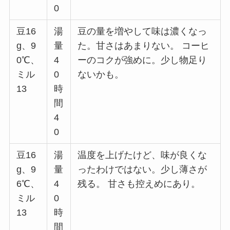
0
豆16
湯
豆の量を増やして味は濃くなっ
g、9
量
た。甘さはあまりない。 コーヒ
0℃、
4
ーのコクが強めに。少し物足り
ミル
0
ないかも。
13
時
間
4
0
豆16
湯
温度を上げたけど、味が良くな
g、9
量
ったわけではない。少し薄さが
6℃、
4
残る。 甘さも控えめにあり。
ミル
0
13
時
間