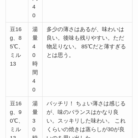
4
0
豆16
湯
多少の薄さはあるが、味わいは
g、8
量
良い。後味も残りやすい。ただ
5℃、
4
物足りない。 85℃だと薄すぎる
ミル
0
とは思う。
13
時
間
4
0
豆16
湯
バッチリ！ ちょい薄さは感じる
g、9
量
が、味のバランスはかなり良
0℃、
3
い。スッキリした味わい。 これ
ミル
0
くらいの焼きは蒸らしが30が良