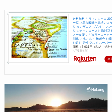
送料無料 キリマンジャロ 200
ー豆 上品な酸味と黒糖のよ
り タンザニア・AA キリマン
り シナモンロースト 珈琲豆 
メール便 レギュラーコーヒー
消化 内祝い お礼 敬老会 お
お返し 男性 グルメ スーパ
価格：3,031円（税込、送料
4/7/13時点)
楽