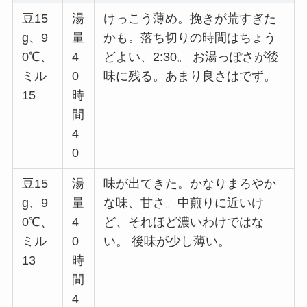
豆15
湯
けっこう薄め。挽きが荒すぎた
g、9
量
かも。落ち切りの時間はちょう
0℃、
4
どよい、2:30。 お湯っぽさが後
ミル
0
味に残る。あまり良さはでず。
15
時
間
4
0
豆15
湯
味が出てきた。かなりまろやか
g、9
量
な味、甘さ。中煎りに近いけ
0℃、
4
ど、それほど濃いわけではな
ミル
0
い。 後味が少し薄い。
13
時
間
4